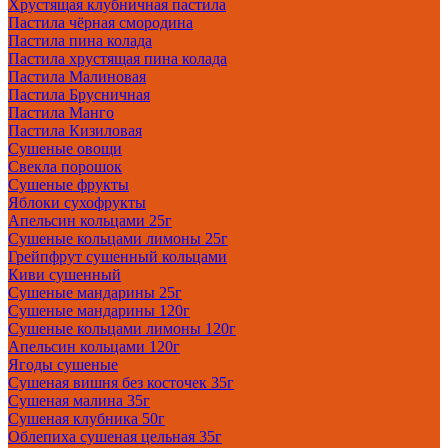
Хрустящая клубничная пастила
Пастила чёрная смородина
Пастила пина колада
Пастила хрустящая пина колада
Пастила Малиновая
Пастила Брусничная
Пастила Манго
Пастила Кизиловая
Сушеные овощи
Свекла порошок
Сушеные фрукты
Яблоки сухофрукты
Апельсин кольцами 25г
Сушеные кольцами лимоны 25г
Грейпфрут сушенный кольцами
Киви сушенный
Сушеные мандарины 25г
Сушеные мандарины 120г
Сушеные кольцами лимоны 120г
Апельсин кольцами 120г
Ягоды сушеные
Сушеная вишня без косточек 35г
Сушеная малина 35г
Сушеная клубника 50г
Облепиха сушеная цельная 35г