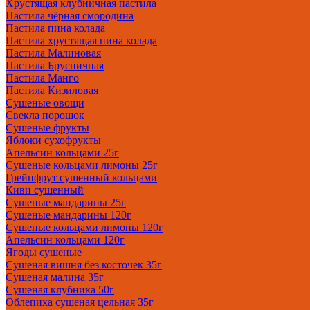
Хрустящая клубничная пастила
Пастила чёрная смородина
Пастила пина колада
Пастила хрустящая пина колада
Пастила Малиновая
Пастила Брусничная
Пастила Манго
Пастила Кизиловая
Сушеные овощи
Свекла порошок
Сушеные фрукты
Яблоки сухофрукты
Апельсин кольцами 25г
Сушеные кольцами лимоны 25г
Грейпфрут сушенный кольцами
Киви сушенный
Сушеные мандарины 25г
Сушеные мандарины 120г
Сушеные кольцами лимоны 120г
Апельсин кольцами 120г
Ягоды сушеные
Сушеная вишня без косточек 35г
Сушеная малина 35г
Сушеная клубника 50г
Облепиха сушеная цельная 35г