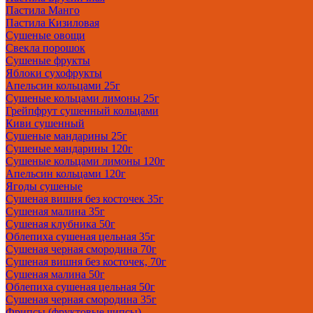
Пастила Манго
Пастила Кизиловая
Сушеные овощи
Свекла порошок
Сушеные фрукты
Яблоки сухофрукты
Апельсин кольцами 25г
Сушеные кольцами лимоны 25г
Грейпфрут сушенный кольцами
Киви сушенный
Сушеные мандарины 25г
Сушеные мандарины 120г
Сушеные кольцами лимоны 120г
Апельсин кольцами 120г
Ягоды сушеные
Сушеная вишня без косточек 35г
Сушеная малина 35г
Сушеная клубника 50г
Облепиха сушеная цельная 35г
Сушеная черная смородина 70г
Сушеная вишня без косточек, 70г
Сушеная малина 50г
Облепиха сушеная цельная 50г
Сушеная черная смородина 35г
Фрипсы (фруктовые чипсы)